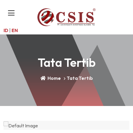
ID
|
EN
Tata Tertib
Home
Tata Tertib