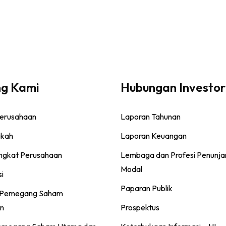
ng Kami
Hubungan Investor
Perusahaan
Laporan Tahunan
gkah
Laporan Keuangan
ingkat Perusahaan
Lembaga dan Profesi Penunja
Modal
si
Paparan Publik
 Pemegang Saham
n
Prospektus