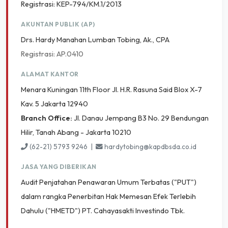
Registrasi: KEP-794/KM.1/2013
AKUNTAN PUBLIK (AP)
Drs. Hardy Manahan Lumban Tobing, Ak., CPA
Registrasi: AP.0410
ALAMAT KANTOR
Menara Kuningan 11th Floor Jl. H.R. Rasuna Said Blox X-7
Kav. 5 Jakarta 12940
Branch Office:
Jl. Danau Jempang B3 No. 29 Bendungan
Hilir, Tanah Abang - Jakarta 10210
(62-21) 5793 9246 |
hardytobing@kapdbsda.co.id
JASA YANG DIBERIKAN
Audit Penjatahan Penawaran Umum Terbatas ("PUT")
dalam rangka Penerbitan Hak Memesan Efek Terlebih
Dahulu ("HMETD") PT. Cahayasakti Investindo Tbk.