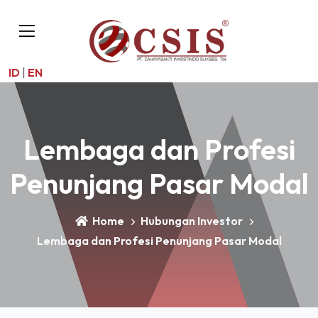
ID
|
EN
Lembaga dan Profesi
Penunjang Pasar Modal
Home
Hubungan Investor
Lembaga dan Profesi Penunjang Pasar Modal