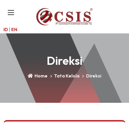
ID
|
EN
Direksi
Home
Tata Kelola
Direksi