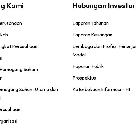
ng Kami
Hubungan Investor
Perusahaan
Laporan Tahunan
gkah
Laporan Keuangan
ingkat Perusahaan
Lembaga dan Profesi Penunja
Modal
si
Paparan Publik
 Pemegang Saham
n
Prospektus
Pemegang Saham Utama dan
Keterbukaan Informasi – HI
i
erusahaan
rganisasi