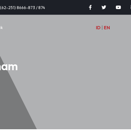
(62-251) 8666-873 / 874
ID
|
EN
ak
ham