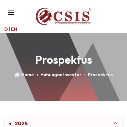
ID
|
EN
Prospektus
Home
Hubungan Investor
Prospektus
2025