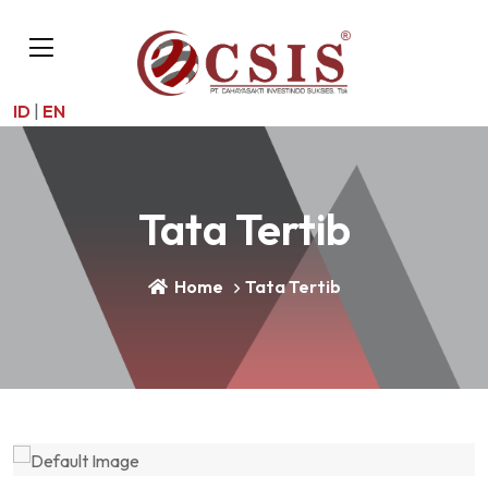
ID
|
EN
Tata Tertib
Home
Tata Tertib