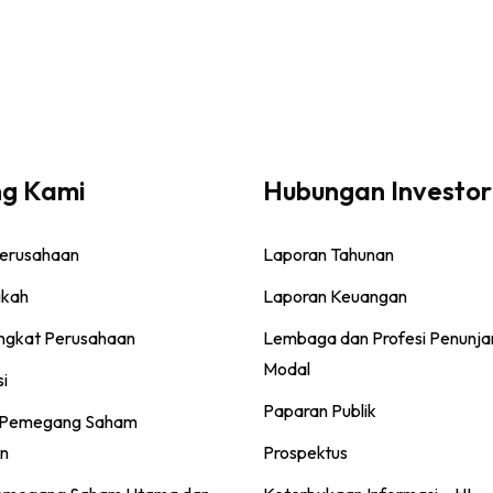
ng Kami
Hubungan Investor
Perusahaan
Laporan Tahunan
gkah
Laporan Keuangan
ingkat Perusahaan
Lembaga dan Profesi Penunja
Modal
si
Paparan Publik
 Pemegang Saham
n
Prospektus