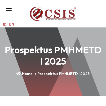
ID
|
EN
Prospektus PMHMETD
I 2025
Home
Prospektus PMHMETD I 2025